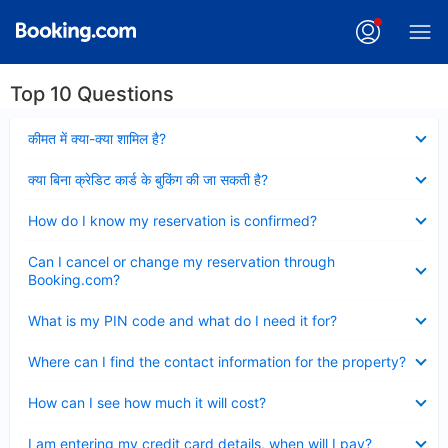
Top 10 Questions
Collapsed
कीमत में क्या-क्या शामिल है?
Collapsed
क्या बिना क्रेडिट कार्ड के बुकिंग की जा सकती है?
Collapsed
How do I know my reservation is confirmed?
Collapsed
Can I cancel or change my reservation through
Booking.com?
Collapsed
What is my PIN code and what do I need it for?
Collapsed
Where can I find the contact information for the property?
Collapsed
How can I see how much it will cost?
Collapsed
I am entering my credit card details, when will I pay?