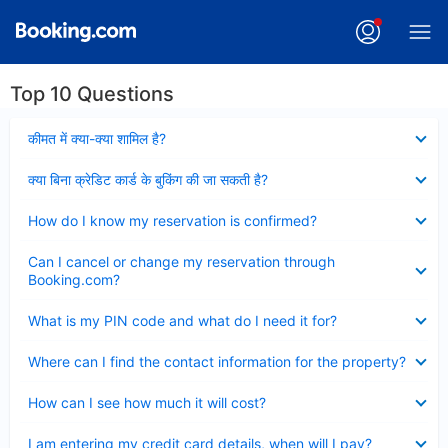
Top 10 Questions
Collapsed
कीमत में क्या-क्या शामिल है?
Collapsed
क्या बिना क्रेडिट कार्ड के बुकिंग की जा सकती है?
Collapsed
How do I know my reservation is confirmed?
Collapsed
Can I cancel or change my reservation through
Booking.com?
Collapsed
What is my PIN code and what do I need it for?
Collapsed
Where can I find the contact information for the property?
Collapsed
How can I see how much it will cost?
Collapsed
I am entering my credit card details, when will I pay?