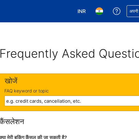
INR
अपनी बुकिं
अपनी प
अपनी करेंसी चुनें. आपने अभी INR क
अपनी भाषा चुनें. आपने अभ
Frequently Asked Questi
खोजें
FAQ keyword or topic
कैंसलेशन
क्या मेरी बुकिंग कैंसल की जा सकती है?