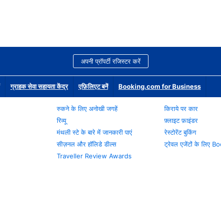
अपनी प्रॉपर्टी रजिस्टर करें
ग्राहक सेवा सहायता केंद्र
एफ़िलिएट बनें
Booking.com for Business
रुकने के लिए अनोखी जगहें
किराये पर कार
रिव्यू
फ़्लाइट फ़ाइंडर
मंथली स्टे के बारे में जानकारी पाएं
रेस्टोरेंट बुकिंग
सीज़नल और हॉलिडे डील्स
ट्रेवल एजेंटों के लिए
Traveller Review Awards