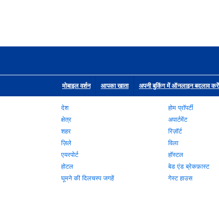
मोबाइल वर्शन
आपका खाता
अपनी बुकिंग में ऑनलाइन बदलाव करें
देश
होम प्रॉपर्टी
क्षेत्र
अपार्टमेंट
शहर
रिज़ॉर्ट
ज़िले
विला
एयरपोर्ट
हॉस्टल
होटल
बेड एंड ब्रेकफ़ास्ट
घूमने की दिलचस्प जगहें
गेस्ट हाउस