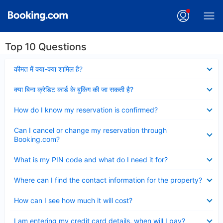
Top 10 Questions
Collapsed
कीमत में क्या-क्या शामिल है?
Collapsed
क्या बिना क्रेडिट कार्ड के बुकिंग की जा सकती है?
Collapsed
How do I know my reservation is confirmed?
Collapsed
Can I cancel or change my reservation through
Booking.com?
Collapsed
What is my PIN code and what do I need it for?
Collapsed
Where can I find the contact information for the property?
Collapsed
How can I see how much it will cost?
Collapsed
I am entering my credit card details, when will I pay?