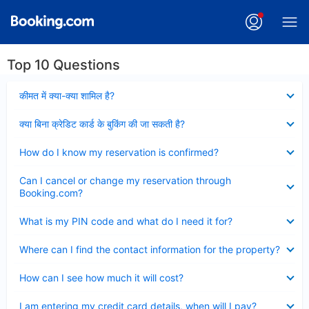
Top 10 Questions
Collapsed
कीमत में क्या-क्या शामिल है?
Collapsed
क्या बिना क्रेडिट कार्ड के बुकिंग की जा सकती है?
Collapsed
How do I know my reservation is confirmed?
Collapsed
Can I cancel or change my reservation through
Booking.com?
Collapsed
What is my PIN code and what do I need it for?
Collapsed
Where can I find the contact information for the property?
Collapsed
How can I see how much it will cost?
Collapsed
I am entering my credit card details, when will I pay?