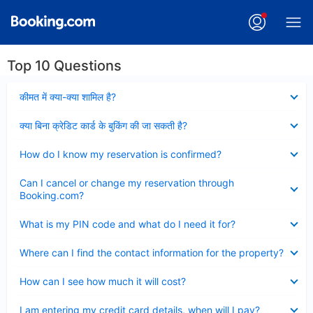
Top 10 Questions
Collapsed
कीमत में क्या-क्या शामिल है?
Collapsed
क्या बिना क्रेडिट कार्ड के बुकिंग की जा सकती है?
Collapsed
How do I know my reservation is confirmed?
Collapsed
Can I cancel or change my reservation through
Booking.com?
Collapsed
What is my PIN code and what do I need it for?
Collapsed
Where can I find the contact information for the property?
Collapsed
How can I see how much it will cost?
Collapsed
I am entering my credit card details, when will I pay?