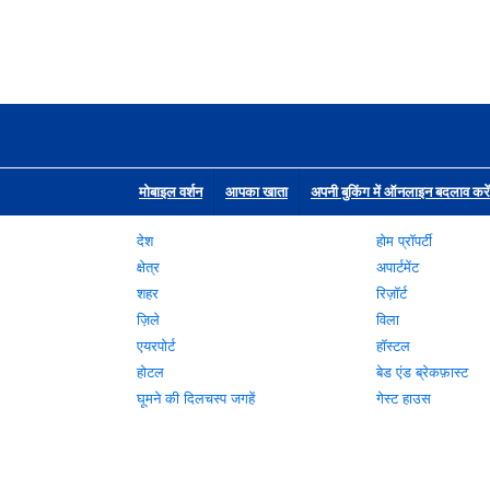
मोबाइल वर्शन
आपका खाता
अपनी बुकिंग में ऑनलाइन बदलाव करें
देश
होम प्रॉपर्टी
क्षेत्र
अपार्टमेंट
शहर
रिज़ॉर्ट
ज़िले
विला
एयरपोर्ट
हॉस्टल
होटल
बेड एंड ब्रेकफ़ास्ट
घूमने की दिलचस्प जगहें
गेस्ट हाउस