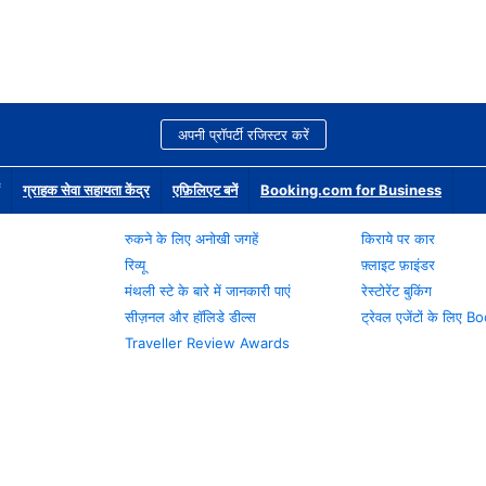
अपनी प्रॉपर्टी रजिस्टर करें
ग्राहक सेवा सहायता केंद्र
एफ़िलिएट बनें
Booking.com for Business
रुकने के लिए अनोखी जगहें
किराये पर कार
रिव्यू
फ़्लाइट फ़ाइंडर
मंथली स्टे के बारे में जानकारी पाएं
रेस्टोरेंट बुकिंग
सीज़नल और हॉलिडे डील्स
ट्रेवल एजेंटों के लिए
Traveller Review Awards