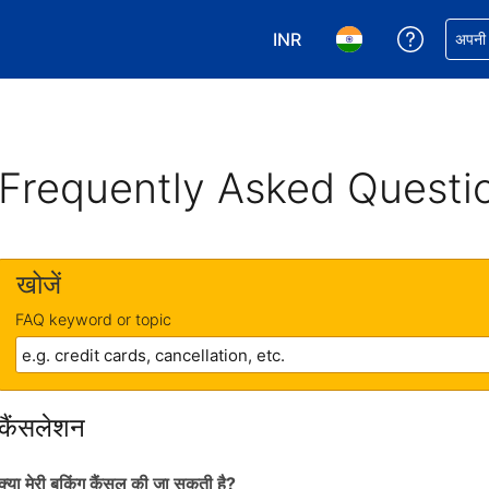
INR
अपनी बुकिं
अपनी प
अपनी करेंसी चुनें. आपने अभी INR क
अपनी भाषा चुनें. आपने अभ
Frequently Asked Questi
खोजें
FAQ keyword or topic
कैंसलेशन
क्या मेरी बुकिंग कैंसल की जा सकती है?