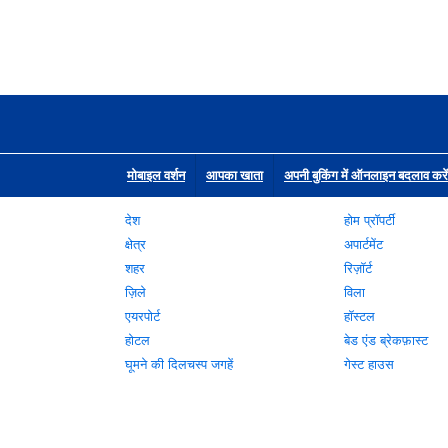
मोबाइल वर्शन
आपका खाता
अपनी बुकिंग में ऑनलाइन बदलाव करें
देश
होम प्रॉपर्टी
क्षेत्र
अपार्टमेंट
शहर
रिज़ॉर्ट
ज़िले
विला
एयरपोर्ट
हॉस्टल
होटल
बेड एंड ब्रेकफ़ास्ट
घूमने की दिलचस्प जगहें
गेस्ट हाउस