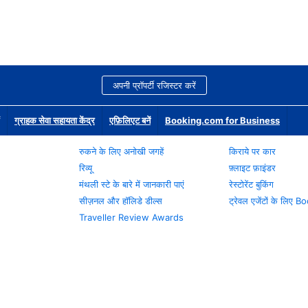
अपनी प्रॉपर्टी रजिस्टर करें
ग्राहक सेवा सहायता केंद्र
एफ़िलिएट बनें
Booking.com for Business
रुकने के लिए अनोखी जगहें
किराये पर कार
रिव्यू
फ़्लाइट फ़ाइंडर
मंथली स्टे के बारे में जानकारी पाएं
रेस्टोरेंट बुकिंग
सीज़नल और हॉलिडे डील्स
ट्रेवल एजेंटों के लिए
Traveller Review Awards