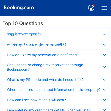
Top 10 Questions
Collapsed
कीमत में क्या-क्या शामिल है?
Collapsed
क्या बिना क्रेडिट कार्ड के बुकिंग की जा सकती है?
Collapsed
How do I know my reservation is confirmed?
Collapsed
Can I cancel or change my reservation through
Booking.com?
Collapsed
What is my PIN code and what do I need it for?
Collapsed
Where can I find the contact information for the property?
Collapsed
How can I see how much it will cost?
Collapsed
I am entering my credit card details, when will I pay?