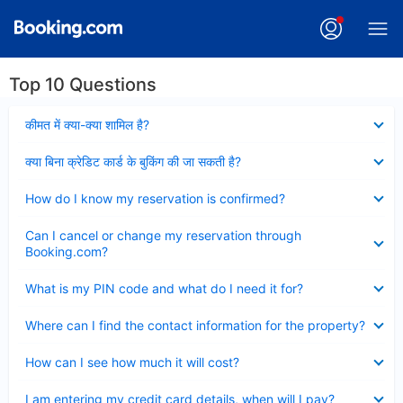
Top 10 Questions
Collapsed
कीमत में क्या-क्या शामिल है?
Collapsed
क्या बिना क्रेडिट कार्ड के बुकिंग की जा सकती है?
Collapsed
How do I know my reservation is confirmed?
Collapsed
Can I cancel or change my reservation through
Booking.com?
Collapsed
What is my PIN code and what do I need it for?
Collapsed
Where can I find the contact information for the property?
Collapsed
How can I see how much it will cost?
Collapsed
I am entering my credit card details, when will I pay?