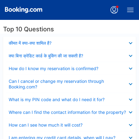
Top 10 Questions
Collapsed
कीमत में क्या-क्या शामिल है?
Collapsed
क्या बिना क्रेडिट कार्ड के बुकिंग की जा सकती है?
Collapsed
How do I know my reservation is confirmed?
Collapsed
Can I cancel or change my reservation through
Booking.com?
Collapsed
What is my PIN code and what do I need it for?
Collapsed
Where can I find the contact information for the property?
Collapsed
How can I see how much it will cost?
Collapsed
I am entering my credit card details, when will I pay?