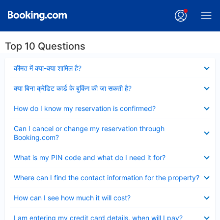
Top 10 Questions
Collapsed
कीमत में क्या-क्या शामिल है?
Collapsed
क्या बिना क्रेडिट कार्ड के बुकिंग की जा सकती है?
Collapsed
How do I know my reservation is confirmed?
Collapsed
Can I cancel or change my reservation through
Booking.com?
Collapsed
What is my PIN code and what do I need it for?
Collapsed
Where can I find the contact information for the property?
Collapsed
How can I see how much it will cost?
Collapsed
I am entering my credit card details, when will I pay?