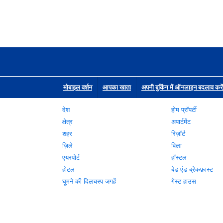
मोबाइल वर्शन
आपका खाता
अपनी बुकिंग में ऑनलाइन बदलाव करें
देश
होम प्रॉपर्टी
क्षेत्र
अपार्टमेंट
शहर
रिज़ॉर्ट
ज़िले
विला
एयरपोर्ट
हॉस्टल
होटल
बेड एंड ब्रेकफ़ास्ट
घूमने की दिलचस्प जगहें
गेस्ट हाउस