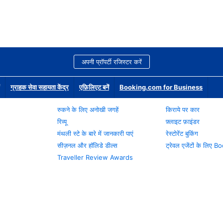
अपनी प्रॉपर्टी रजिस्टर करें
ग्राहक सेवा सहायता केंद्र
एफ़िलिएट बनें
Booking.com for Business
रुकने के लिए अनोखी जगहें
किराये पर कार
रिव्यू
फ़्लाइट फ़ाइंडर
मंथली स्टे के बारे में जानकारी पाएं
रेस्टोरेंट बुकिंग
सीज़नल और हॉलिडे डील्स
ट्रेवल एजेंटों के लिए
Traveller Review Awards