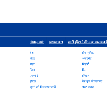
मोबाइल वर्शन
आपका खाता
अपनी बुकिंग में ऑनलाइन बदलाव करें
देश
होम प्रॉपर्टी
क्षेत्र
अपार्टमेंट
शहर
रिज़ॉर्ट
ज़िले
विला
एयरपोर्ट
हॉस्टल
होटल
बेड एंड ब्रेकफ़ास्ट
घूमने की दिलचस्प जगहें
गेस्ट हाउस