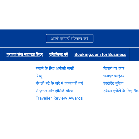
अपनी प्रॉपर्टी रजिस्टर करें
ग्राहक सेवा सहायता केंद्र
एफ़िलिएट बनें
Booking.com for Business
रुकने के लिए अनोखी जगहें
किराये पर कार
रिव्यू
फ़्लाइट फ़ाइंडर
मंथली स्टे के बारे में जानकारी पाएं
रेस्टोरेंट बुकिंग
सीज़नल और हॉलिडे डील्स
ट्रेवल एजेंटों के लिए
Traveller Review Awards