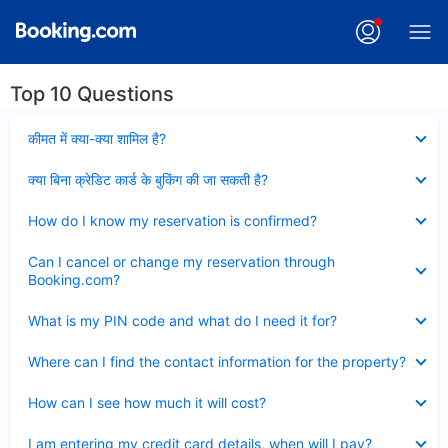
Top 10 Questions
Collapsed
कीमत में क्या-क्या शामिल है?
Collapsed
क्या बिना क्रेडिट कार्ड के बुकिंग की जा सकती है?
Collapsed
How do I know my reservation is confirmed?
Collapsed
Can I cancel or change my reservation through
Booking.com?
Collapsed
What is my PIN code and what do I need it for?
Collapsed
Where can I find the contact information for the property?
Collapsed
How can I see how much it will cost?
Collapsed
I am entering my credit card details, when will I pay?