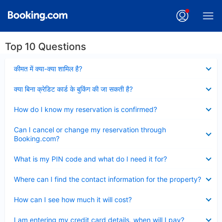
Top 10 Questions
Collapsed
कीमत में क्या-क्या शामिल है?
Collapsed
क्या बिना क्रेडिट कार्ड के बुकिंग की जा सकती है?
Collapsed
How do I know my reservation is confirmed?
Collapsed
Can I cancel or change my reservation through
Booking.com?
Collapsed
What is my PIN code and what do I need it for?
Collapsed
Where can I find the contact information for the property?
Collapsed
How can I see how much it will cost?
Collapsed
I am entering my credit card details, when will I pay?