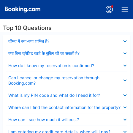
Top 10 Questions
Collapsed
कीमत में क्या-क्या शामिल है?
Collapsed
क्या बिना क्रेडिट कार्ड के बुकिंग की जा सकती है?
Collapsed
How do I know my reservation is confirmed?
Collapsed
Can I cancel or change my reservation through
Booking.com?
Collapsed
What is my PIN code and what do I need it for?
Collapsed
Where can I find the contact information for the property?
Collapsed
How can I see how much it will cost?
Collapsed
I am entering my credit card details, when will I pay?