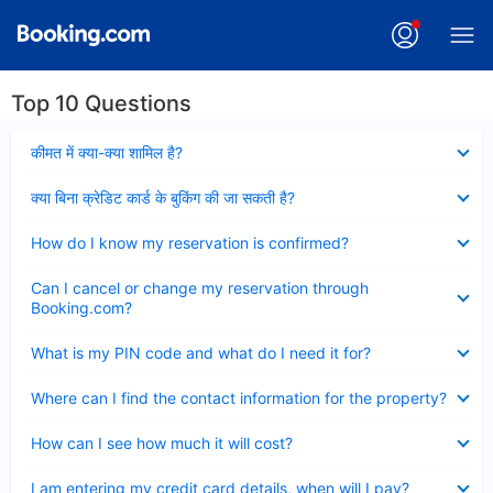
Top 10 Questions
Collapsed
कीमत में क्या-क्या शामिल है?
Collapsed
क्या बिना क्रेडिट कार्ड के बुकिंग की जा सकती है?
Collapsed
How do I know my reservation is confirmed?
Collapsed
Can I cancel or change my reservation through
Booking.com?
Collapsed
What is my PIN code and what do I need it for?
Collapsed
Where can I find the contact information for the property?
Collapsed
How can I see how much it will cost?
Collapsed
I am entering my credit card details, when will I pay?