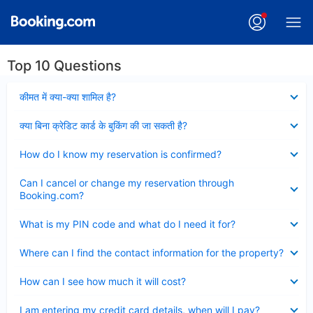
Top 10 Questions
Collapsed
कीमत में क्या-क्या शामिल है?
Collapsed
क्या बिना क्रेडिट कार्ड के बुकिंग की जा सकती है?
Collapsed
How do I know my reservation is confirmed?
Collapsed
Can I cancel or change my reservation through
Booking.com?
Collapsed
What is my PIN code and what do I need it for?
Collapsed
Where can I find the contact information for the property?
Collapsed
How can I see how much it will cost?
Collapsed
I am entering my credit card details, when will I pay?