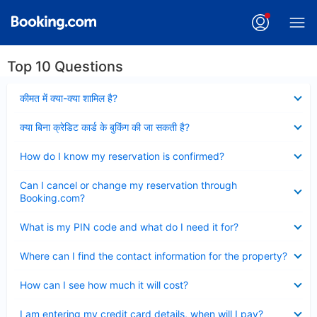
Top 10 Questions
Collapsed
कीमत में क्या-क्या शामिल है?
Collapsed
क्या बिना क्रेडिट कार्ड के बुकिंग की जा सकती है?
Collapsed
How do I know my reservation is confirmed?
Collapsed
Can I cancel or change my reservation through
Booking.com?
Collapsed
What is my PIN code and what do I need it for?
Collapsed
Where can I find the contact information for the property?
Collapsed
How can I see how much it will cost?
Collapsed
I am entering my credit card details, when will I pay?