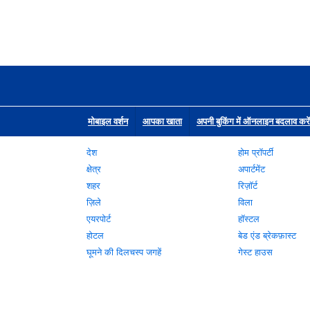
मोबाइल वर्शन
आपका खाता
अपनी बुकिंग में ऑनलाइन बदलाव करें
देश
होम प्रॉपर्टी
क्षेत्र
अपार्टमेंट
शहर
रिज़ॉर्ट
ज़िले
विला
एयरपोर्ट
हॉस्टल
होटल
बेड एंड ब्रेकफ़ास्ट
घूमने की दिलचस्प जगहें
गेस्ट हाउस