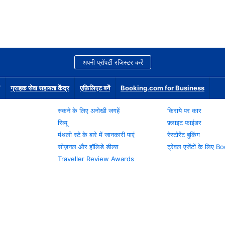
अपनी प्रॉपर्टी रजिस्टर करें
ग्राहक सेवा सहायता केंद्र
एफ़िलिएट बनें
Booking.com for Business
रुकने के लिए अनोखी जगहें
किराये पर कार
रिव्यू
फ़्लाइट फ़ाइंडर
मंथली स्टे के बारे में जानकारी पाएं
रेस्टोरेंट बुकिंग
सीज़नल और हॉलिडे डील्स
ट्रेवल एजेंटों के लिए
Traveller Review Awards