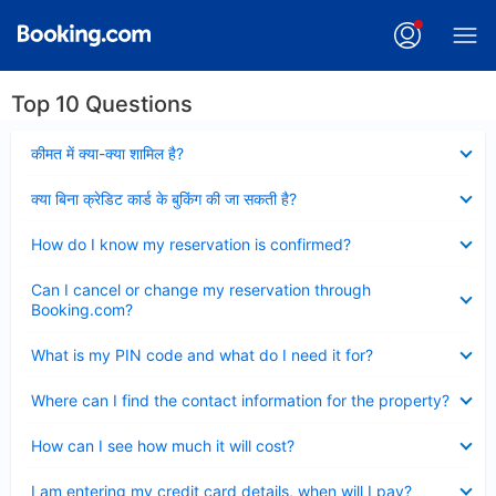
Top 10 Questions
Collapsed
कीमत में क्या-क्या शामिल है?
Collapsed
क्या बिना क्रेडिट कार्ड के बुकिंग की जा सकती है?
Collapsed
How do I know my reservation is confirmed?
Collapsed
Can I cancel or change my reservation through
Booking.com?
Collapsed
What is my PIN code and what do I need it for?
Collapsed
Where can I find the contact information for the property?
Collapsed
How can I see how much it will cost?
Collapsed
I am entering my credit card details, when will I pay?