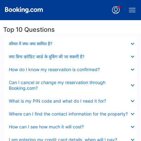
Top 10 Questions
Collapsed
कीमत में क्या-क्या शामिल है?
Collapsed
क्या बिना क्रेडिट कार्ड के बुकिंग की जा सकती है?
Collapsed
How do I know my reservation is confirmed?
Collapsed
Can I cancel or change my reservation through
Booking.com?
Collapsed
What is my PIN code and what do I need it for?
Collapsed
Where can I find the contact information for the property?
Collapsed
How can I see how much it will cost?
Collapsed
I am entering my credit card details, when will I pay?