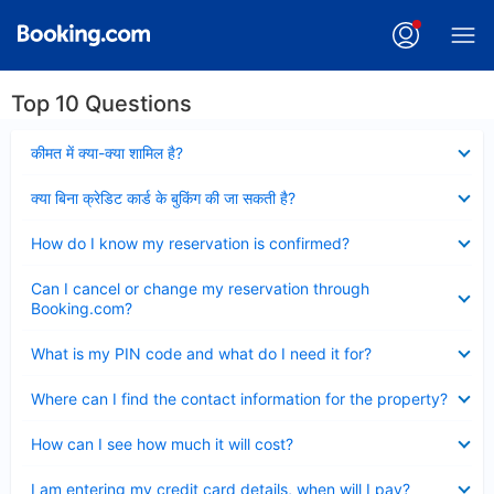
Top 10 Questions
Collapsed
कीमत में क्या-क्या शामिल है?
Collapsed
क्या बिना क्रेडिट कार्ड के बुकिंग की जा सकती है?
Collapsed
How do I know my reservation is confirmed?
Collapsed
Can I cancel or change my reservation through
Booking.com?
Collapsed
What is my PIN code and what do I need it for?
Collapsed
Where can I find the contact information for the property?
Collapsed
How can I see how much it will cost?
Collapsed
I am entering my credit card details, when will I pay?