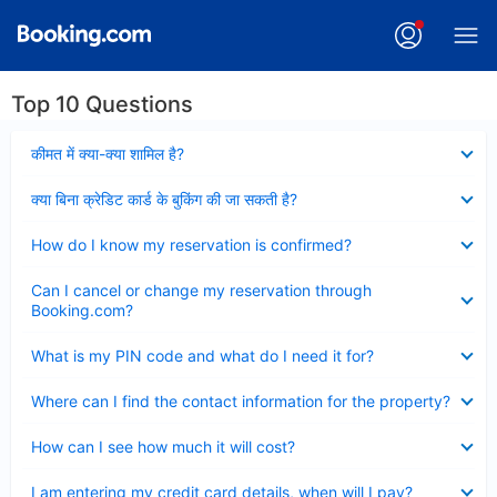
Top 10 Questions
Collapsed
कीमत में क्या-क्या शामिल है?
Collapsed
क्या बिना क्रेडिट कार्ड के बुकिंग की जा सकती है?
Collapsed
How do I know my reservation is confirmed?
Collapsed
Can I cancel or change my reservation through
Booking.com?
Collapsed
What is my PIN code and what do I need it for?
Collapsed
Where can I find the contact information for the property?
Collapsed
How can I see how much it will cost?
Collapsed
I am entering my credit card details, when will I pay?