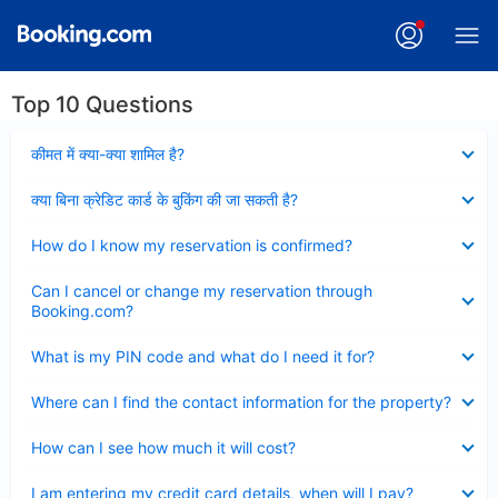
Top 10 Questions
Collapsed
कीमत में क्या-क्या शामिल है?
Collapsed
क्या बिना क्रेडिट कार्ड के बुकिंग की जा सकती है?
Collapsed
How do I know my reservation is confirmed?
Collapsed
Can I cancel or change my reservation through
Booking.com?
Collapsed
What is my PIN code and what do I need it for?
Collapsed
Where can I find the contact information for the property?
Collapsed
How can I see how much it will cost?
Collapsed
I am entering my credit card details, when will I pay?