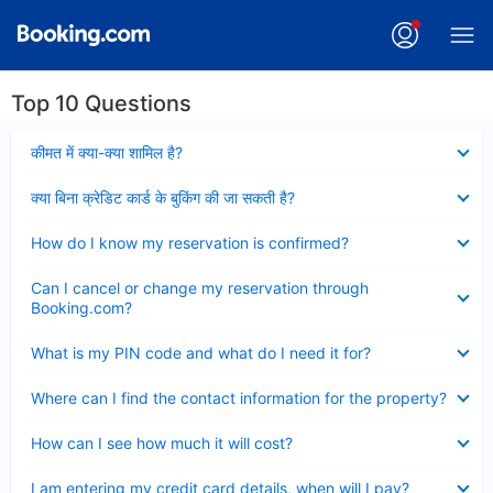
Top 10 Questions
Collapsed
कीमत में क्या-क्या शामिल है?
Collapsed
क्या बिना क्रेडिट कार्ड के बुकिंग की जा सकती है?
Collapsed
How do I know my reservation is confirmed?
Collapsed
Can I cancel or change my reservation through
Booking.com?
Collapsed
What is my PIN code and what do I need it for?
Collapsed
Where can I find the contact information for the property?
Collapsed
How can I see how much it will cost?
Collapsed
I am entering my credit card details, when will I pay?