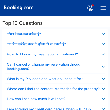
Top 10 Questions
Collapsed
कीमत में क्या-क्या शामिल है?
Collapsed
क्या बिना क्रेडिट कार्ड के बुकिंग की जा सकती है?
Collapsed
How do I know my reservation is confirmed?
Collapsed
Can I cancel or change my reservation through
Booking.com?
Collapsed
What is my PIN code and what do I need it for?
Collapsed
Where can I find the contact information for the property?
Collapsed
How can I see how much it will cost?
Collapsed
I am entering my credit card details, when will I pay?