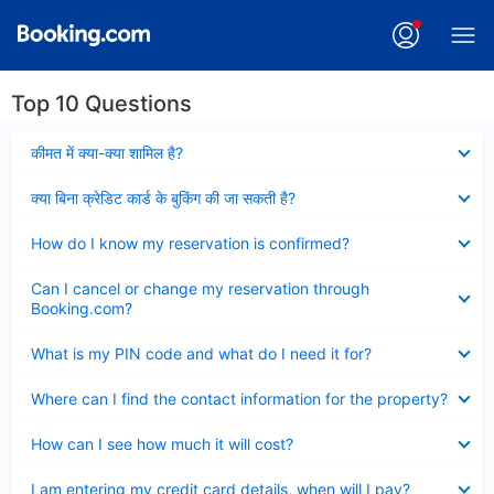
Top 10 Questions
Collapsed
कीमत में क्या-क्या शामिल है?
Collapsed
क्या बिना क्रेडिट कार्ड के बुकिंग की जा सकती है?
Collapsed
How do I know my reservation is confirmed?
Collapsed
Can I cancel or change my reservation through
Booking.com?
Collapsed
What is my PIN code and what do I need it for?
Collapsed
Where can I find the contact information for the property?
Collapsed
How can I see how much it will cost?
Collapsed
I am entering my credit card details, when will I pay?