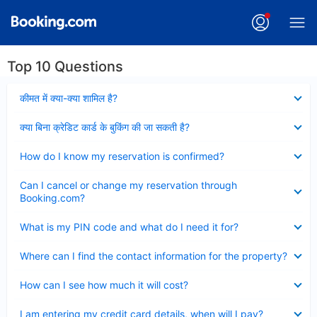
Top 10 Questions
Collapsed
कीमत में क्या-क्या शामिल है?
Collapsed
क्या बिना क्रेडिट कार्ड के बुकिंग की जा सकती है?
Collapsed
How do I know my reservation is confirmed?
Collapsed
Can I cancel or change my reservation through
Booking.com?
Collapsed
What is my PIN code and what do I need it for?
Collapsed
Where can I find the contact information for the property?
Collapsed
How can I see how much it will cost?
Collapsed
I am entering my credit card details, when will I pay?