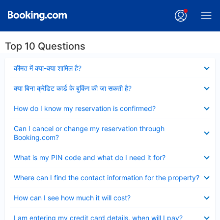
Top 10 Questions
Collapsed
कीमत में क्या-क्या शामिल है?
Collapsed
क्या बिना क्रेडिट कार्ड के बुकिंग की जा सकती है?
Collapsed
How do I know my reservation is confirmed?
Collapsed
Can I cancel or change my reservation through
Booking.com?
Collapsed
What is my PIN code and what do I need it for?
Collapsed
Where can I find the contact information for the property?
Collapsed
How can I see how much it will cost?
Collapsed
I am entering my credit card details, when will I pay?