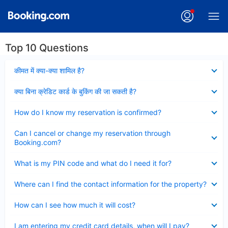
Top 10 Questions
Collapsed
कीमत में क्या-क्या शामिल है?
Collapsed
क्या बिना क्रेडिट कार्ड के बुकिंग की जा सकती है?
Collapsed
How do I know my reservation is confirmed?
Collapsed
Can I cancel or change my reservation through
Booking.com?
Collapsed
What is my PIN code and what do I need it for?
Collapsed
Where can I find the contact information for the property?
Collapsed
How can I see how much it will cost?
Collapsed
I am entering my credit card details, when will I pay?