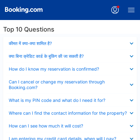
Top 10 Questions
Collapsed
कीमत में क्या-क्या शामिल है?
Collapsed
क्या बिना क्रेडिट कार्ड के बुकिंग की जा सकती है?
Collapsed
How do I know my reservation is confirmed?
Collapsed
Can I cancel or change my reservation through
Booking.com?
Collapsed
What is my PIN code and what do I need it for?
Collapsed
Where can I find the contact information for the property?
Collapsed
How can I see how much it will cost?
Collapsed
I am entering my credit card details, when will I pay?