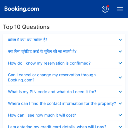
Top 10 Questions
Collapsed
कीमत में क्या-क्या शामिल है?
Collapsed
क्या बिना क्रेडिट कार्ड के बुकिंग की जा सकती है?
Collapsed
How do I know my reservation is confirmed?
Collapsed
Can I cancel or change my reservation through
Booking.com?
Collapsed
What is my PIN code and what do I need it for?
Collapsed
Where can I find the contact information for the property?
Collapsed
How can I see how much it will cost?
Collapsed
I am entering my credit card details, when will I pay?