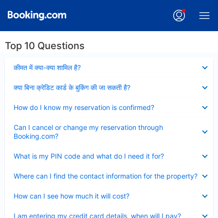
Top 10 Questions
Collapsed
कीमत में क्या-क्या शामिल है?
Collapsed
क्या बिना क्रेडिट कार्ड के बुकिंग की जा सकती है?
Collapsed
How do I know my reservation is confirmed?
Collapsed
Can I cancel or change my reservation through
Booking.com?
Collapsed
What is my PIN code and what do I need it for?
Collapsed
Where can I find the contact information for the property?
Collapsed
How can I see how much it will cost?
Collapsed
I am entering my credit card details, when will I pay?