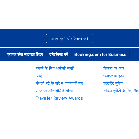
अपनी प्रॉपर्टी रजिस्टर करें
ग्राहक सेवा सहायता केंद्र
एफ़िलिएट बनें
Booking.com for Business
रुकने के लिए अनोखी जगहें
किराये पर कार
रिव्यू
फ़्लाइट फ़ाइंडर
मंथली स्टे के बारे में जानकारी पाएं
रेस्टोरेंट बुकिंग
सीज़नल और हॉलिडे डील्स
ट्रेवल एजेंटों के लिए
Traveller Review Awards