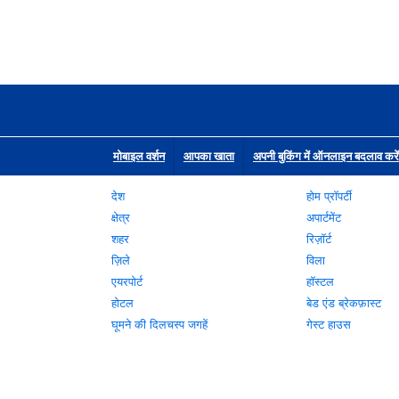
मोबाइल वर्शन
आपका खाता
अपनी बुकिंग में ऑनलाइन बदलाव करें
देश
होम प्रॉपर्टी
क्षेत्र
अपार्टमेंट
शहर
रिज़ॉर्ट
ज़िले
विला
एयरपोर्ट
हॉस्टल
होटल
बेड एंड ब्रेकफ़ास्ट
घूमने की दिलचस्प जगहें
गेस्ट हाउस