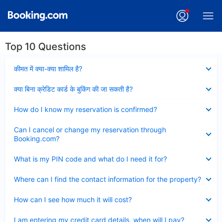
Top 10 Questions
Collapsed
कीमत में क्या-क्या शामिल है?
Collapsed
क्या बिना क्रेडिट कार्ड के बुकिंग की जा सकती है?
Collapsed
How do I know my reservation is confirmed?
Collapsed
Can I cancel or change my reservation through
Booking.com?
Collapsed
What is my PIN code and what do I need it for?
Collapsed
Where can I find the contact information for the property?
Collapsed
How can I see how much it will cost?
Collapsed
I am entering my credit card details, when will I pay?