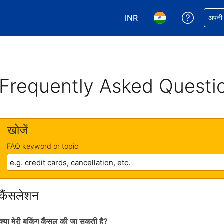
INR
अपनी बुकिं
अपनी प
अपनी करेंसी चुनें. आपने अभी INR क
अपनी भाषा चुनें. आपने अभ
Frequently Asked Questi
खोजें
FAQ keyword or topic
कैंसलेशन
क्या मेरी बुकिंग कैंसल की जा सकती है?