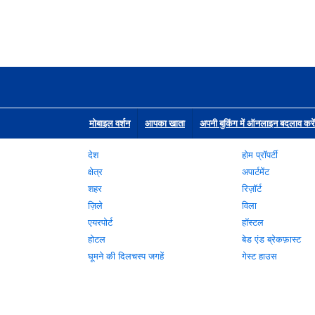
मोबाइल वर्शन
आपका खाता
अपनी बुकिंग में ऑनलाइन बदलाव करें
देश
होम प्रॉपर्टी
क्षेत्र
अपार्टमेंट
शहर
रिज़ॉर्ट
ज़िले
विला
एयरपोर्ट
हॉस्टल
होटल
बेड एंड ब्रेकफ़ास्ट
घूमने की दिलचस्प जगहें
गेस्ट हाउस