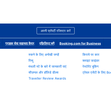
अपनी प्रॉपर्टी रजिस्टर करें
ग्राहक सेवा सहायता केंद्र
एफ़िलिएट बनें
Booking.com for Business
रुकने के लिए अनोखी जगहें
किराये पर कार
रिव्यू
फ़्लाइट फ़ाइंडर
मंथली स्टे के बारे में जानकारी पाएं
रेस्टोरेंट बुकिंग
सीज़नल और हॉलिडे डील्स
ट्रेवल एजेंटों के लिए
Traveller Review Awards