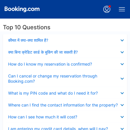
Top 10 Questions
Collapsed
कीमत में क्या-क्या शामिल है?
Collapsed
क्या बिना क्रेडिट कार्ड के बुकिंग की जा सकती है?
Collapsed
How do I know my reservation is confirmed?
Collapsed
Can I cancel or change my reservation through
Booking.com?
Collapsed
What is my PIN code and what do I need it for?
Collapsed
Where can I find the contact information for the property?
Collapsed
How can I see how much it will cost?
Collapsed
I am entering my credit card details, when will I pay?