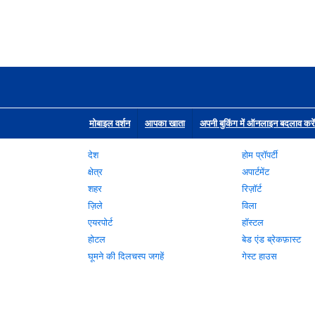
मोबाइल वर्शन
आपका खाता
अपनी बुकिंग में ऑनलाइन बदलाव करें
देश
होम प्रॉपर्टी
क्षेत्र
अपार्टमेंट
शहर
रिज़ॉर्ट
ज़िले
विला
एयरपोर्ट
हॉस्टल
होटल
बेड एंड ब्रेकफ़ास्ट
घूमने की दिलचस्प जगहें
गेस्ट हाउस