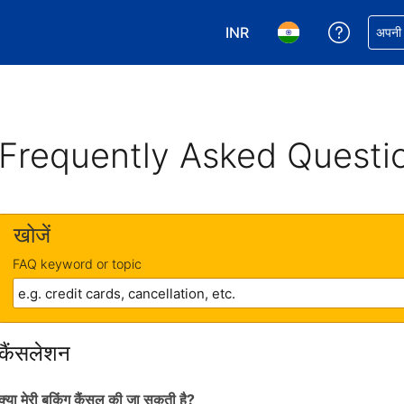
INR
अपनी बुकिं
अपनी प
अपनी करेंसी चुनें. आपने अभी INR क
अपनी भाषा चुनें. आपने अभ
Frequently Asked Questi
खोजें
FAQ keyword or topic
कैंसलेशन
क्या मेरी बुकिंग कैंसल की जा सकती है?