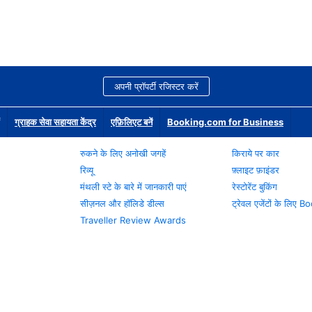
अपनी प्रॉपर्टी रजिस्टर करें
ग्राहक सेवा सहायता केंद्र
एफ़िलिएट बनें
Booking.com for Business
रुकने के लिए अनोखी जगहें
किराये पर कार
रिव्यू
फ़्लाइट फ़ाइंडर
मंथली स्टे के बारे में जानकारी पाएं
रेस्टोरेंट बुकिंग
सीज़नल और हॉलिडे डील्स
ट्रेवल एजेंटों के लिए
Traveller Review Awards