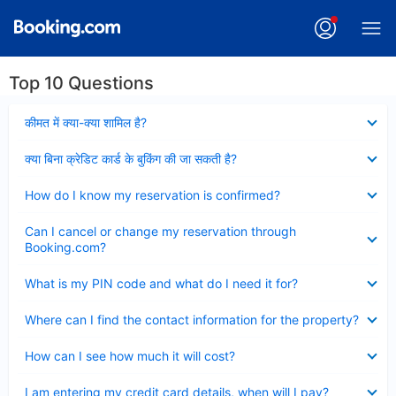
Top 10 Questions
Collapsed
कीमत में क्या-क्या शामिल है?
Collapsed
क्या बिना क्रेडिट कार्ड के बुकिंग की जा सकती है?
Collapsed
How do I know my reservation is confirmed?
Collapsed
Can I cancel or change my reservation through
Booking.com?
Collapsed
What is my PIN code and what do I need it for?
Collapsed
Where can I find the contact information for the property?
Collapsed
How can I see how much it will cost?
Collapsed
I am entering my credit card details, when will I pay?