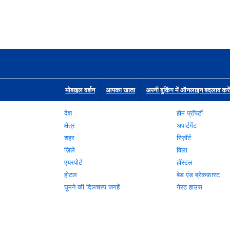
मोबाइल वर्शन
आपका खाता
अपनी बुकिंग में ऑनलाइन बदलाव करें
देश
होम प्रॉपर्टी
क्षेत्र
अपार्टमेंट
शहर
रिज़ॉर्ट
ज़िले
विला
एयरपोर्ट
हॉस्टल
होटल
बेड एंड ब्रेकफ़ास्ट
घूमने की दिलचस्प जगहें
गेस्ट हाउस