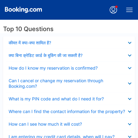
Top 10 Questions
Collapsed
कीमत में क्या-क्या शामिल है?
Collapsed
क्या बिना क्रेडिट कार्ड के बुकिंग की जा सकती है?
Collapsed
How do I know my reservation is confirmed?
Collapsed
Can I cancel or change my reservation through
Booking.com?
Collapsed
What is my PIN code and what do I need it for?
Collapsed
Where can I find the contact information for the property?
Collapsed
How can I see how much it will cost?
Collapsed
I am entering my credit card details, when will I pay?