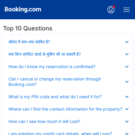
Top 10 Questions
Collapsed
कीमत में क्या-क्या शामिल है?
Collapsed
क्या बिना क्रेडिट कार्ड के बुकिंग की जा सकती है?
Collapsed
How do I know my reservation is confirmed?
Collapsed
Can I cancel or change my reservation through
Booking.com?
Collapsed
What is my PIN code and what do I need it for?
Collapsed
Where can I find the contact information for the property?
Collapsed
How can I see how much it will cost?
Collapsed
I am entering my credit card details, when will I pay?