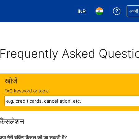
INR
अपनी बुकिं
अपनी प
अपनी करेंसी चुनें. आपने अभी INR क
अपनी भाषा चुनें. आपने अभ
Frequently Asked Questi
खोजें
FAQ keyword or topic
कैंसलेशन
क्या मेरी बुकिंग कैंसल की जा सकती है?