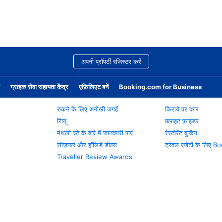
अपनी प्रॉपर्टी रजिस्टर करें
ग्राहक सेवा सहायता केंद्र
एफ़िलिएट बनें
Booking.com for Business
रुकने के लिए अनोखी जगहें
किराये पर कार
रिव्यू
फ़्लाइट फ़ाइंडर
मंथली स्टे के बारे में जानकारी पाएं
रेस्टोरेंट बुकिंग
सीज़नल और हॉलिडे डील्स
ट्रेवल एजेंटों के लिए
Traveller Review Awards