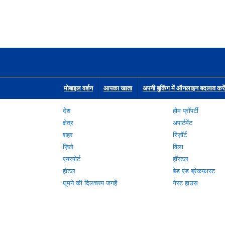
मोबाइल वर्शन
आपका खाता
अपनी बुकिंग में ऑनलाइन बदलाव करें
देश
होम प्रॉपर्टी
क्षेत्र
अपार्टमेंट
शहर
रिज़ॉर्ट
ज़िले
विला
एयरपोर्ट
हॉस्टल
होटल
बेड एंड ब्रेकफ़ास्ट
घूमने की दिलचस्प जगहें
गेस्ट हाउस