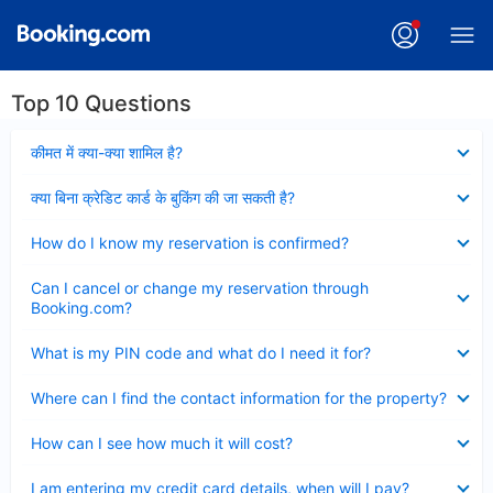
Top 10 Questions
Collapsed
कीमत में क्या-क्या शामिल है?
Collapsed
क्या बिना क्रेडिट कार्ड के बुकिंग की जा सकती है?
Collapsed
How do I know my reservation is confirmed?
Collapsed
Can I cancel or change my reservation through
Booking.com?
Collapsed
What is my PIN code and what do I need it for?
Collapsed
Where can I find the contact information for the property?
Collapsed
How can I see how much it will cost?
Collapsed
I am entering my credit card details, when will I pay?