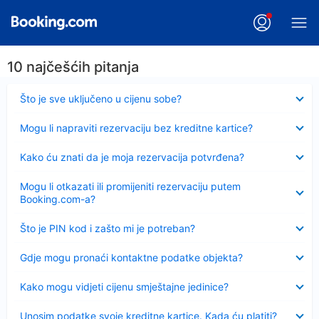
10 najčešćih pitanja
Sažeto
Što je sve uključeno u cijenu sobe?
Sažeto
Mogu li napraviti rezervaciju bez kreditne kartice?
Sažeto
Kako ću znati da je moja rezervacija potvrđena?
Sažeto
Mogu li otkazati ili promijeniti rezervaciju putem
Booking.com-a?
Sažeto
Što je PIN kod i zašto mi je potreban?
Sažeto
Gdje mogu pronaći kontaktne podatke objekta?
Sažeto
Kako mogu vidjeti cijenu smještajne jedinice?
Sažeto
Unosim podatke svoje kreditne kartice. Kada ću platiti?