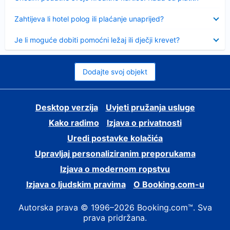
Sažeto
Zahtijeva li hotel polog ili plaćanje unaprijed?
Sažeto
Je li moguće dobiti pomoćni ležaj ili dječji krevet?
Dodajte svoj objekt
Desktop verzija
Uvjeti pružanja usluge
Kako radimo
Izjava o privatnosti
Uredi postavke kolačića
Upravljaj personaliziranim preporukama
Izjava o modernom ropstvu
Izjava o ljudskim pravima
O Booking.com-u
Autorska prava © 1996–2026 Booking.com™. Sva
prava pridržana.