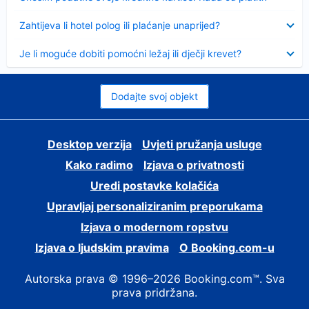
Sažeto
Zahtijeva li hotel polog ili plaćanje unaprijed?
Sažeto
Je li moguće dobiti pomoćni ležaj ili dječji krevet?
Dodajte svoj objekt
Desktop verzija
Uvjeti pružanja usluge
Kako radimo
Izjava o privatnosti
Uredi postavke kolačića
Upravljaj personaliziranim preporukama
Izjava o modernom ropstvu
Izjava o ljudskim pravima
O Booking.com-u
Autorska prava © 1996–2026 Booking.com™. Sva
prava pridržana.