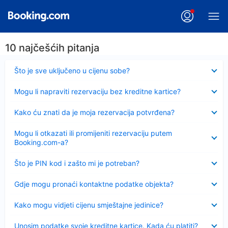
10 najčešćih pitanja
Sažeto
Što je sve uključeno u cijenu sobe?
Sažeto
Mogu li napraviti rezervaciju bez kreditne kartice?
Sažeto
Kako ću znati da je moja rezervacija potvrđena?
Sažeto
Mogu li otkazati ili promijeniti rezervaciju putem
Booking.com-a?
Sažeto
Što je PIN kod i zašto mi je potreban?
Sažeto
Gdje mogu pronaći kontaktne podatke objekta?
Sažeto
Kako mogu vidjeti cijenu smještajne jedinice?
Sažeto
Unosim podatke svoje kreditne kartice. Kada ću platiti?