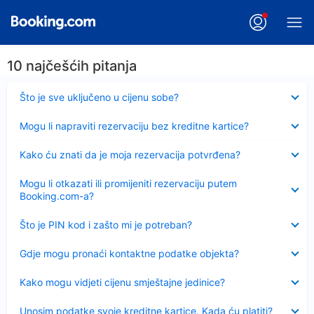
10 najčešćih pitanja
Sažeto
Što je sve uključeno u cijenu sobe?
Sažeto
Mogu li napraviti rezervaciju bez kreditne kartice?
Sažeto
Kako ću znati da je moja rezervacija potvrđena?
Sažeto
Mogu li otkazati ili promijeniti rezervaciju putem
Booking.com-a?
Sažeto
Što je PIN kod i zašto mi je potreban?
Sažeto
Gdje mogu pronaći kontaktne podatke objekta?
Sažeto
Kako mogu vidjeti cijenu smještajne jedinice?
Sažeto
Unosim podatke svoje kreditne kartice. Kada ću platiti?