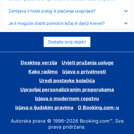
Sažeto
Zahtijeva li hotel polog ili plaćanje unaprijed?
Sažeto
Je li moguće dobiti pomoćni ležaj ili dječji krevet?
Dodajte svoj objekt
Desktop verzija
Uvjeti pružanja usluge
Kako radimo
Izjava o privatnosti
Uredi postavke kolačića
Upravljaj personaliziranim preporukama
Izjava o modernom ropstvu
Izjava o ljudskim pravima
O Booking.com-u
Autorska prava © 1996–2026 Booking.com™. Sva
prava pridržana.