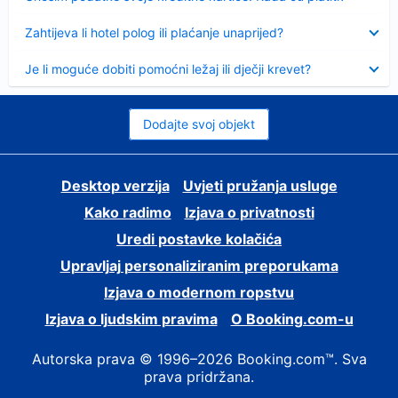
Sažeto
Zahtijeva li hotel polog ili plaćanje unaprijed?
Sažeto
Je li moguće dobiti pomoćni ležaj ili dječji krevet?
Dodajte svoj objekt
Desktop verzija
Uvjeti pružanja usluge
Kako radimo
Izjava o privatnosti
Uredi postavke kolačića
Upravljaj personaliziranim preporukama
Izjava o modernom ropstvu
Izjava o ljudskim pravima
O Booking.com-u
Autorska prava © 1996–2026 Booking.com™. Sva
prava pridržana.