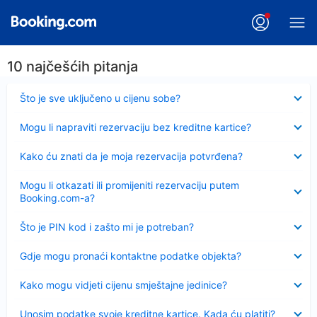
10 najčešćih pitanja
Sažeto
Što je sve uključeno u cijenu sobe?
Sažeto
Mogu li napraviti rezervaciju bez kreditne kartice?
Sažeto
Kako ću znati da je moja rezervacija potvrđena?
Sažeto
Mogu li otkazati ili promijeniti rezervaciju putem
Booking.com-a?
Sažeto
Što je PIN kod i zašto mi je potreban?
Sažeto
Gdje mogu pronaći kontaktne podatke objekta?
Sažeto
Kako mogu vidjeti cijenu smještajne jedinice?
Sažeto
Unosim podatke svoje kreditne kartice. Kada ću platiti?